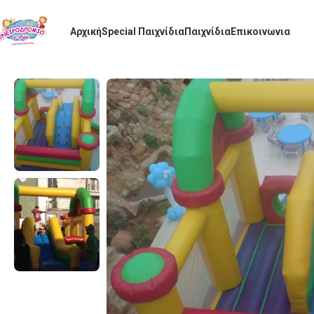
Αρχική
Special Παιχνίδια
Παιχνίδια
Επικοινωνια
Αρχική σελίδα
Μεταχειρισμένα Φουσκωτά Σε ΄Αριστη Κατάσταση
Φο