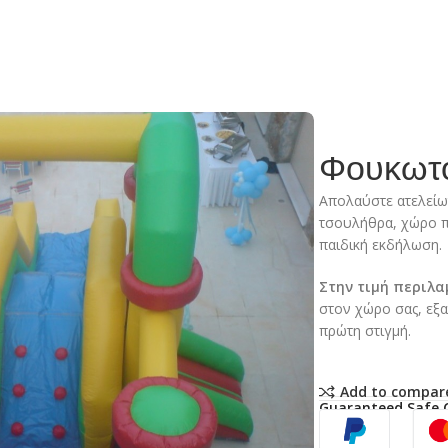
υκωτο Combi με τσουλήθρα
Φουκωτο
Απολαύστε ατελείω
τσουλήθρα, χώρο πα
παιδική εκδήλωση.
Στην τιμή περιλ
στον χώρο σας, εξ
πρώτη στιγμή.
Add to compar
Guaranteed Safe 