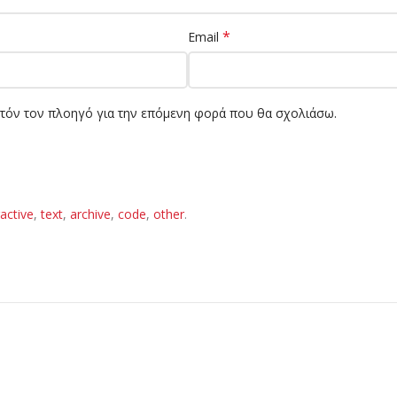
*
Email
υτόν τον πλοηγό για την επόμενη φορά που θα σχολιάσω.
ractive
,
text
,
archive
,
code
,
other
.