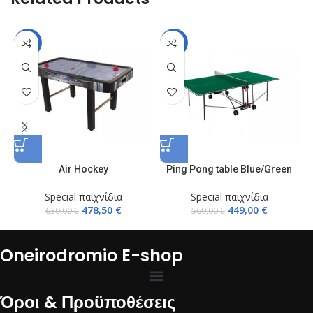
-24%
-20%
Air Hockey
Ping Pong table Blue/Green
Μ
Special παιχνίδια
Special παιχνίδια
478,50
€
449,00
€
630,00
€
560,00
€
Oneirodromio E-shop
Όροι & Προϋποθέσεις