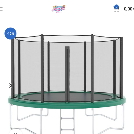
0
0,00
Αρχική σελίδα
Special παιχνίδια
-12%