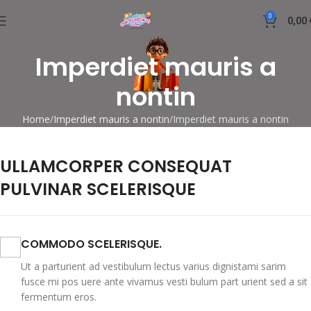
0
0,00
Imperdiet mauris a
nontin
Home
Imperdiet mauris a nontin
Imperdiet mauris a nontin
ULLAMCORPER CONSEQUAT
PULVINAR SCELERISQUE
COMMODO SCELERISQUE.
Ut a parturient ad vestibulum lectus varius dignistami sarim
fusce mi pos uere ante vivamus vesti bulum part urient sed a sit
fermentum eros.