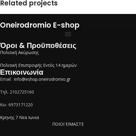
Related projects
Oneirodromio E-shop
Potenti parturient parturie
Accessories
Όροι & Προϋποθέσεις
Πολιτική Ακύρωσης
Πολιτική Επιστροφής Εντός 14 ημερών
Επικοινωνία
Email:
info@eshop.oneirodromio.gr
Tηλ. 2102725160
Κιν. 6973171220
Κρηνης 7 Νεα Ιωνια
ΠΟΙΟΪ ΕΪΜΑΣΤΕ