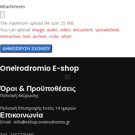
Attachments
The maximum upload file size: 25 MB.
You can upload:
image
,
audio
,
video
,
document
,
spreadsheet
,
interactive
,
text
,
archive
,
code
,
other
.
Oneirodromio E-shop
Όροι & Προϋποθέσεις
Πολιτική Ακύρωσης
Πολιτική Επιστροφής Εντός 14 ημερών
Επικοινωνία
Email:
info@eshop.oneirodromio.gr
Tηλ. 2102725160