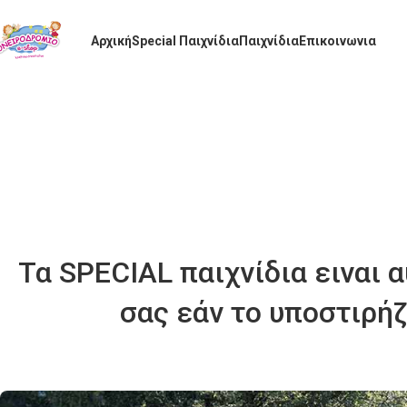
Αρχική
Special Παιχνίδια
Παιχνίδια
Επικοινωνια
Τα SPECIAL παιχνίδια ειναι 
σας εάν το υποστιρήζ