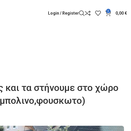
0
Login / Register
0,00
€
ς και τα στήνουμε στο χώρο
ραμπολινο,φουσκωτο)