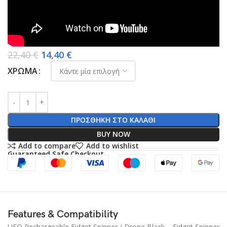
22,40
€
14,40
€
ΧΡΏΜΑ
ΠΡΟΣΘΉΚΗ ΣΤΟ ΚΑΛΆΘΙ
BUY NOW
Add to compare
Add to wishlist
Guaranteed Safe Checkout
Features & Compatibility
UFO Rechargeable Fidget Spinner / Drone Black – Fidget Spinner