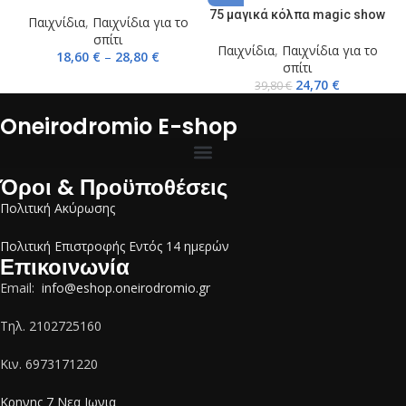
75 μαγικά κόλπα magic show
Παιχνίδια
,
Παιχνίδια για το
σπίτι
Παιχνίδια
,
Παιχνίδια για το
18,60
€
–
28,80
€
σπίτι
24,70
€
39,80
€
Oneirodromio E-shop
Όροι & Προϋποθέσεις
Πολιτική Ακύρωσης
Πολιτική Επιστροφής Εντός 14 ημερών
Επικοινωνία
Email:
info@eshop.oneirodromio.gr
Tηλ. 2102725160
Κιν. 6973171220
Κρηνης 7 Νεα Ιωνια