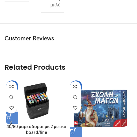
μπλέ
Customer Reviews
Related Products
-28%
-38%
40/80 μαρκαδοροι με 2 μυτεσ
board/fine