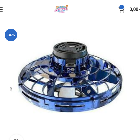
0
0,00
Αρχική σελίδα
Παιχνίδια
Ηλεκτρονικά-gadgets
-36%