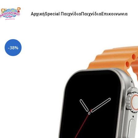
Αρχική
Special Παιχνίδια
Παιχνίδια
Επικοινωνια
Αρχική σελίδα
Παιχνίδια
Ηλεκτρονικά-gadgets
Apple watch ultra στ
-38%