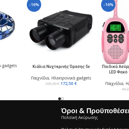
-16%
-16%
ο
ά-gadgets
ΠΡΟΣΘΉΚΗ ΣΤΟ ΚΑΛΆΘΙ
ΠΡΟΣΘΉΚΗ ΣΤ
Κιάλια Νυχτερινής Όρασης 5x
Παιδικά Ασύρμ
€
LED Φακό 
Παιχνίδια
,
Ηλεκτρονικά-gadgets
172,50
€
Παιχνίδια
,
Η
205,90
€
49,
Όροι & Προϋποθέσε
Πολιτική Ακύρωσης