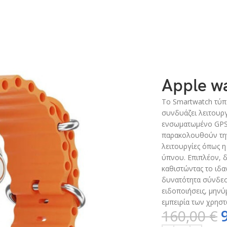
ύλ
Apple wa
Το Smartwatch τύπ
συνδυάζει λειτουργ
ενσωματωμένο GPS,
παρακολουθούν την
λειτουργίες όπως 
ύπνου. Επιπλέον, δ
καθιστώντας το ιδα
δυνατότητα σύνδεσ
ειδοποιήσεις, μηνύ
εμπειρία των χρηστ
160,00
€