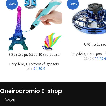
-23%
-36%
ΕΠΙΛΟΓΉ
UFO ιπτάμεν
Παιχνίδια
,
Ηλεκτρονικ
ΠΡΟΣΘΉΚΗ ΣΤΟ ΚΑΛΆΘΙ
3D στυλό με δώρο 10 γεμίσματα
14,40
22,40
€
Παιχνίδια
,
Ηλεκτρονικά-gadgets
24,80
€
32,00
€
Oneirodromio E-shop
Αρχική