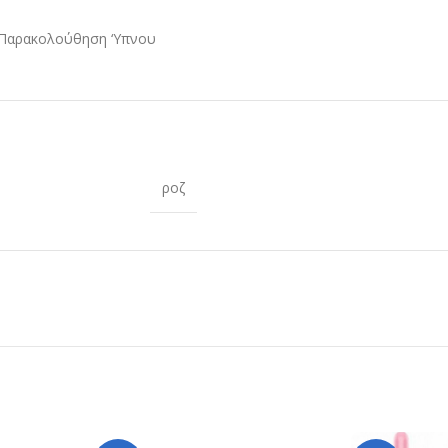
 Παρακολούθηση ‘Υπνου
ροζ