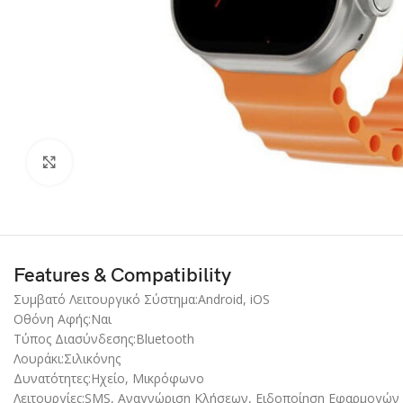
Click to enlarge
Features & Compatibility
Συμβατό Λειτουργικό Σύστημα:Android, iOS
Οθόνη Αφής:Ναι
Τύπος Διασύνδεσης:Bluetooth
Λουράκι:Σιλικόνης
Δυνατότητες:Ηχείο, Μικρόφωνο
Λειτουργίες:SMS, Αναγνώριση Κλήσεων, Ειδοποίηση Εφαρμογών