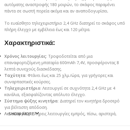
αυτόματης αναστροφής 180 μοιρών, το σκάφος παραμένει
πάντα σε σωστή πορεία ακόμα και αν αναποδογυρίσει.
Το ευαίσθητο τηλεχειριστήριο 2,4 GHz διατηρεί το σκάφος υπό
πλήρη έλεγχο με εμβέλεια έως και 120 μέτρα.
Χαρακτηριστικά:
Χρόνος λειτουργίας
: Τροφοδοτείται από μια
επαναφορτιζόμενη μπαταρία 600mAh 7,4V, προσφέροντας 8
λεπτά συνεχούς διασκέδασης.
Ταχύτητα
: Φτάνει έως και 25 χλμ./ώρα, για γρήγορες και
συναρπαστικές κούρσες.
Τηλεχειριστήριο
: Λειτουργεί σε συχνότητα 2,4 GHz με 4
κανάλια, εξασφαλίζοντας απόλυτο έλεγχο.
Σύστημα ψύξης κινητήρα
: Διατηρεί τον κινητήρα δροσερό
για βέλτιστη απόδοση.
Λειτουργίες
SHOW MORE
: Πλήρεις λειτουργίες εμπρός, πίσω, αριστερά,
δεξιά, καθώς και αυτόματη ανατροπή 180 μοιρών.
Οθόνη LCD
: Παρέχει εύκολη παρακολούθηση των λειτουργιών