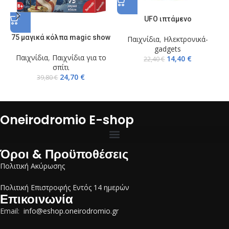
UFO ιπτάμενο
75 μαγικά κόλπα magic show
Κ
Παιχνίδια
,
Ηλεκτρονικά-
gadgets
Παιχνίδια
,
Παιχνίδια για το
14,40
€
22,40
€
σπίτι
24,70
€
39,80
€
Oneirodromio E-shop
Όροι & Προϋποθέσεις
Πολιτική Ακύρωσης
Πολιτική Επιστροφής Εντός 14 ημερών
Επικοινωνία
Email:
info@eshop.oneirodromio.gr