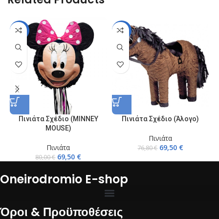
-13%
-10%
Πινιάτα Σχέδιο (MINNEY
Πινιάτα Σχέδιο (Άλογο)
MOUSE)
Πινιάτα
Πινιάτα
69,50
€
76,80
€
69,50
€
80,00
€
Oneirodromio E-shop
Όροι & Προϋποθέσεις