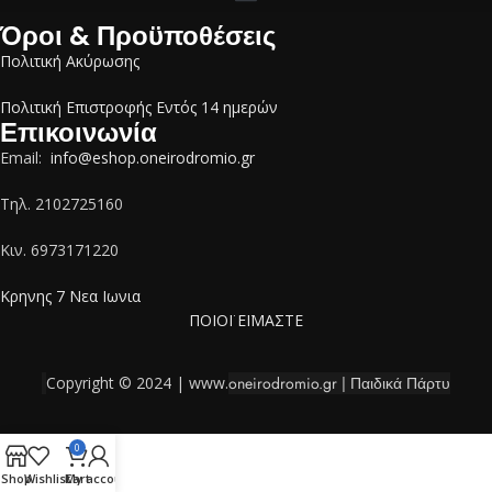
Όροι & Προϋποθέσεις
Πολιτική Ακύρωσης
Πολιτική Επιστροφής Εντός 14 ημερών
Επικοινωνία
Email:
info@eshop.oneirodromio.gr
Tηλ. 2102725160
Κιν. 6973171220
Κρηνης 7 Νεα Ιωνια
ΠΟΙΟΪ ΕΪΜΑΣΤΕ
Copyright © 2024 | www.
oneirodromio.gr | Παιδικά Πάρτυ
0
Shop
Wishlist
Cart
My account