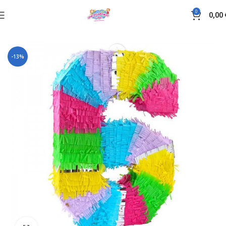
0
0,00
Αρχική σελίδα
Πινιάτα
-13%