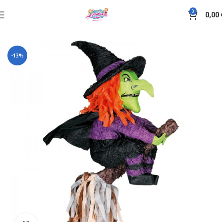
0
0,00
Αρχική σελίδα
Πινιάτα
-13%