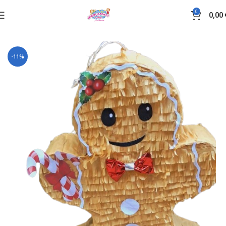
0
0,00
Αρχική σελίδα
Πινιάτα
-11%