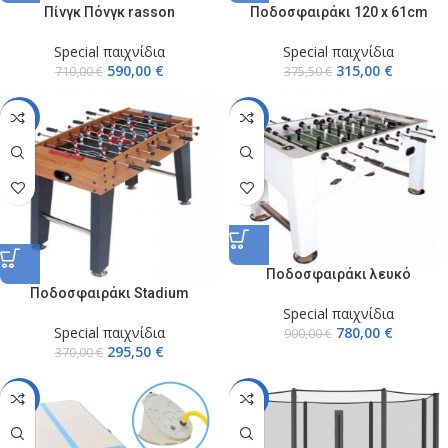
Πίνγκ Πόνγκ rasson
Ποδοσφαιράκι 120 x 61cm
Special παιχνίδια
Special παιχνίδια
590,00
€
315,00
€
710,00
€
375,50
€
-20%
-13%
Ποδοσφαιράκι λευκό
Ποδοσφαιράκι Stadium
Special παιχνίδια
780,00
€
Special παιχνίδια
900,00
€
295,50
€
370,00
€
-17%
-12%