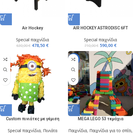
Air Hockey
AIR HOCKEY ASTRODISC 6FT
Special παιχνίδια
Special παιχνίδια
478,50
€
590,00
€
630,00
€
710,00
€
-18%
Custom πινιάτες με γέμιση
MEGA LEGO 53 τεμάχια
Special παιχνίδια
,
Πινιάτα
Παιχνίδια
,
Παιχνίδια για το σπίτι
,