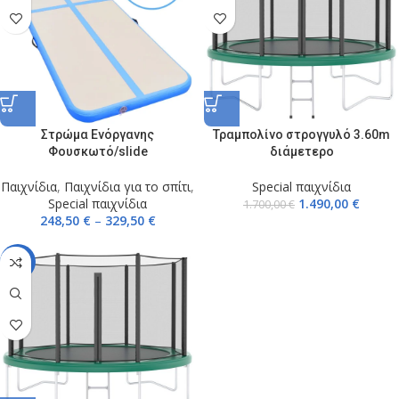
Στρώμα Ενόργανης
Τραμπολίνο στρογγυλό 3.60m
Φουσκωτό/slide
διάμετερο
Παιχνίδια
,
Παιχνίδια για το σπίτι
,
Special παιχνίδια
Special παιχνίδια
1.490,00
€
1.700,00
€
248,50
€
–
329,50
€
-13%